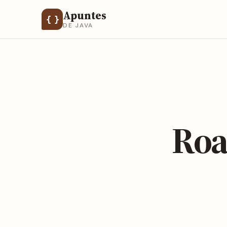
Apuntes
{ }
DE JAVA
Roa