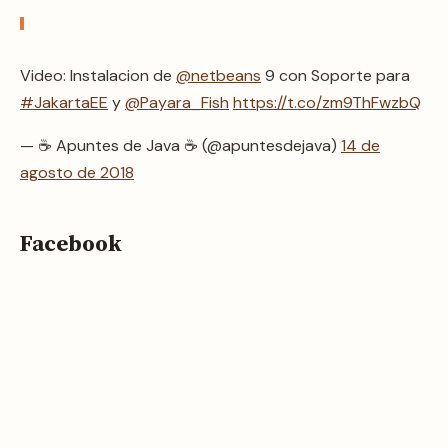
Video: Instalacion de
@netbeans
9 con Soporte para
#JakartaEE
y
@Payara_Fish
https://t.co/zm9ThFwzbQ
— ☕ Apuntes de Java ☕ (@apuntesdejava)
14 de
agosto de 2018
Facebook