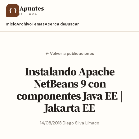
Apuntes
{ }
DE JAVA
Inicio
Archivo
Temas
Acerca de
Buscar
← Volver a publicaciones
Instalando Apache
NetBeans 9 con
componentes Java EE |
Jakarta EE
14/08/2018
·
Diego Silva Límaco