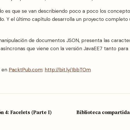
o es que se van describiendo poco a poco los conceptos
o. Y el último capítulo desarrolla un proyecto completo u
anipulación de documentos JSON, presenta las caracterís
 asíncronas que viene con la versión JavaEE7 tanto para
r en
PacktPub.com
:
http://bit.ly/IbbTOm
ón 4: Facelets (Parte I)
Biblioteca compartida