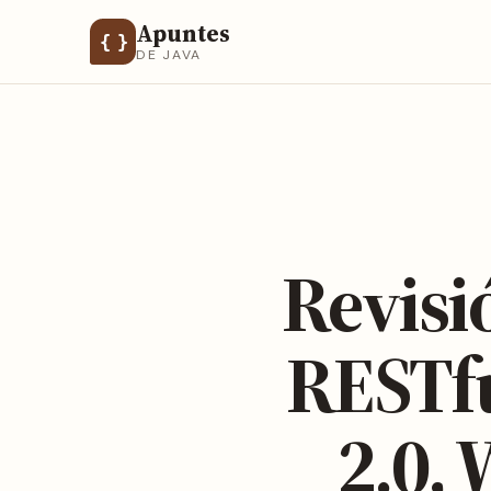
Apuntes
{ }
DE JAVA
Revisi
RESTfu
2.0,