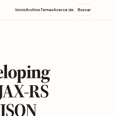
Inicio
Archivo
Temas
Acerca de
Buscar
eloping
 JAX-RS
 JSON