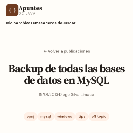
Apuntes
{ }
DE JAVA
Inicio
Archivo
Temas
Acerca de
Buscar
← Volver a publicaciones
Backup de todas las bases
de datos en MySQL
18/01/2013
·
Diego Silva Límaco
opnj
mysql
windows
tips
off topic