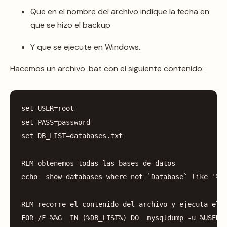
Que en el nombre del archivo indique la fecha en
que se hizo el backup
Y que se ejecute en Windows.
Hacemos un archivo .bat con el siguiente contenido:
set
USER
=
root
set
PASS
=
password
set
DB_LIST
=
databases
.
txt
REM
obtenemos
todas
las
bases
de
datos
echo
show
databases
where
not
`
Database
`
like
'
%%
REM
recorre
el
contenido
del
archivo
y
ejecuta
el
FOR
/
F
%%
G
IN
(%
DB_LIST
%)
DO
mysqldump
-
u
%
USER
%