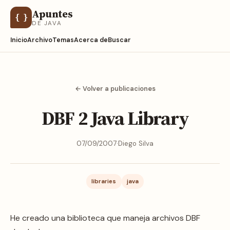
Apuntes
{ }
DE JAVA
Inicio
Archivo
Temas
Acerca de
Buscar
← Volver a publicaciones
DBF 2 Java Library
07/09/2007
·
Diego Silva
libraries
java
He creado una biblioteca que maneja archivos DBF